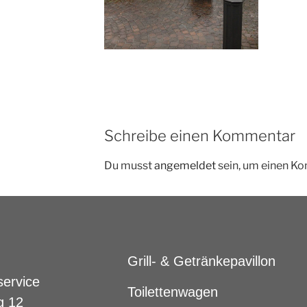
Schreibe einen Kommentar
Du musst
angemeldet
sein, um einen K
Grill- & Getränkepavillon
service
Toilettenwagen
g 12