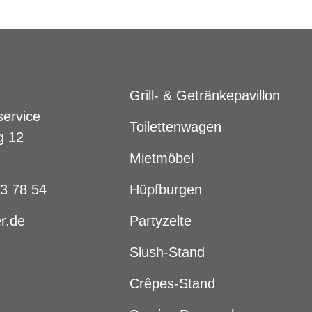
Grill- & Getränkepavillon
service
Toilettenwagen
g 12
Mietmöbel
83 78 54
Hüpfburgen
r.de
Partyzelte
Slush-Stand
Crêpes-Stand