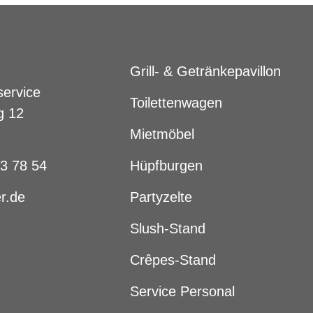
Grill- & Getränkepavillon
service
Toilettenwagen
g 12
Mietmöbel
83 78 54
Hüpfburgen
r.de
Partyzelte
Slush-Stand
Crêpes-Stand
Service Personal