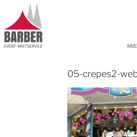
MI
05-crepes2-we